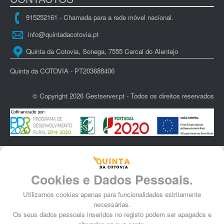
915252161 - Chamada para a rede móvel nacional.
info@quintadacotovia.pt
Quinta da Cotovia, Sonega, 7555 Cercal do Alentejo
Quinta da COTOVIA - PT203688406
© Copyright 2026 Gestserver.pt - Todos os direitos reservados
Cookies e Dados Pessoais.
Utilizamos cookies apenas para funcionalidades estritamente
necessárias.
Os seus dados pessoais inseridos no registo podem ser apagados e