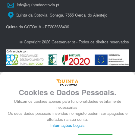
info@quintadacotovia.pt
Quinta da Cotovia, Sonega, 7555 Cercal do Alentejo
Quinta da COTOVIA - PT203688406
© Copyright 2026 Gestserver.pt - Todos os direitos reservados
Cookies e Dados Pessoais.
Utilizamos cookies apenas para funcionalidades estritamente
necessárias.
Os seus dados pessoais inseridos no registo podem ser apagados e
alterados na sua conta.
Informações Legais