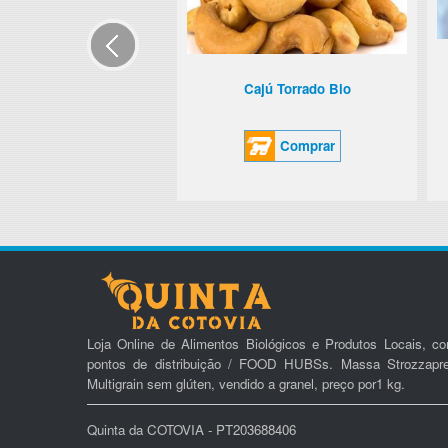
Cajú Torrado Bio
Comprar
Loja Online de Alimentos Biológicos e Produtos Locais, c
pontos de distribuição / FOOD HUBSs. Massa Strozzapre
Multigrain sem glúten, vendido a granel, preço por1 kg.
Quinta da COTOVIA - PT203688406