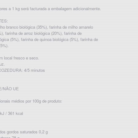
iores a 1 kg será facturada a embalagem adicionalmente.
TES:
lho branco biológica (35%), farinha de milho amarelo
), farinha de arroz biológica (20%), farinha de
ógica (5%), farinha de quinoa biológica (5%), farinha de
 (5%).
 local fresco e seco.
uz.
OZEDURA: 4/5 minutos
 UE/NÃO UE
cionais médios por 100g de produto:
kJ / 361 kcal
dos gordos saturados 0,2 g
arbono 78 g