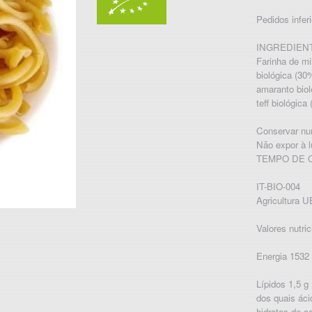
Pedidos infer
INGREDIEN
Farinha de mi
biológica (30%
amaranto biol
teff biológica
Conservar num
Não expor à l
TEMPO DE C
IT-BIO-004
Agricultura
Valores nutri
Energia 1532 
Lípidos 1,5 g
dos quais áci
hidratos de c