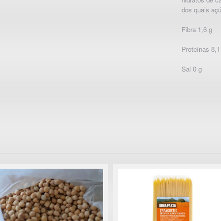
dos quais açú
Fibra 1,6 g
Proteínas 8,1
Sal 0 g