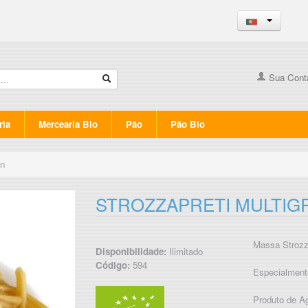
Sua Cont
ria
Mercearia Bio
Pão
Pão Bio
en
STROZZAPRETI MULTIG
Massa Strozza
Disponibilidade:
Ilimitado
Código:
594
Especialmente
Produto de Ag