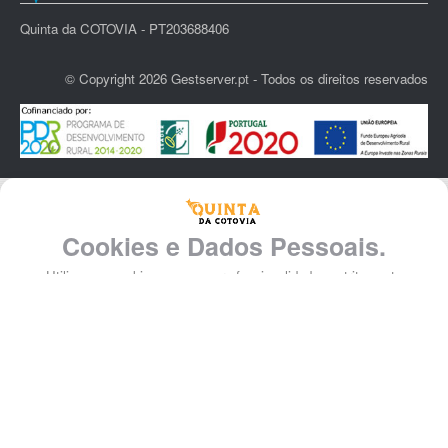
Quinta da COTOVIA - PT203688406
© Copyright 2026 Gestserver.pt - Todos os direitos reservados
Cookies e Dados Pessoais.
Utilizamos cookies apenas para funcionalidades estritamente
necessárias.
Os seus dados pessoais inseridos no registo podem ser apagados e
alterados na sua conta.
Informações Legais
Aceitar Cookies
Rejeitar