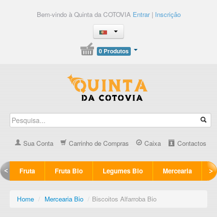
Bem-vindo à Quinta da COTOVIA
Entrar
|
Inscrição
0 Produtos
Sua Conta
Carrinho de Compras
Caixa
Contactos
Fruta
Fruta Bio
Legumes Bio
Mercearia
Home
/
Mercearia Bio
/
Biscoitos Alfarroba Bio