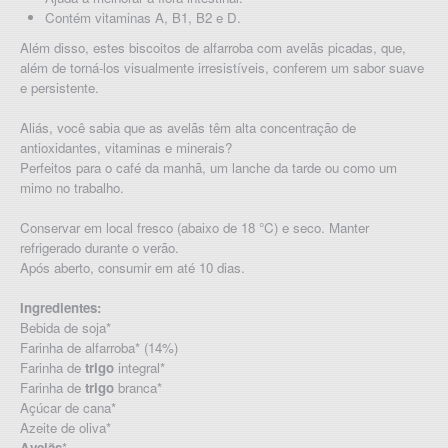
Contém vitaminas A, B1, B2 e D.
Além disso, estes biscoitos de alfarroba com avelãs picadas, que,
além de torná-los visualmente irresistíveis, conferem um sabor suave
e persistente.
Aliás, você sabia que as avelãs têm alta concentração de
antioxidantes, vitaminas e minerais?
Perfeitos para o café da manhã, um lanche da tarde ou como um
mimo no trabalho.
Conservar em local fresco (abaixo de 18 °C) e seco. Manter
refrigerado durante o verão.
Após aberto, consumir em até 10 dias.
Ingredientes:
Bebida de soja*
Farinha de alfarroba* (14%)
Farinha de
trigo
integral*
Farinha de
trigo
branca*
Açúcar de cana*
Azeite de oliva*
Avelãs
*